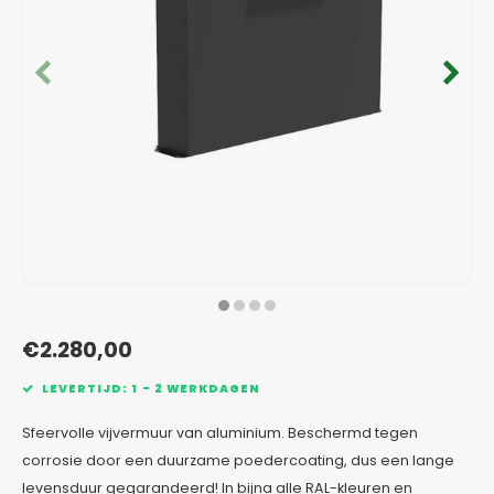
Verzinkt staal plantenbakken
Toeb
Modul
Planc
Kera
Bloe
In-Lite Ready opzetranden
Bloe
Pizz
Verfs
Buit
€2.280,00
LEVERTIJD: 1 - 2 WERKDAGEN
Sfeervolle vijvermuur van aluminium. Beschermd tegen
corrosie door een duurzame poedercoating, dus een lange
levensduur gegarandeerd! In bijna alle RAL-kleuren en