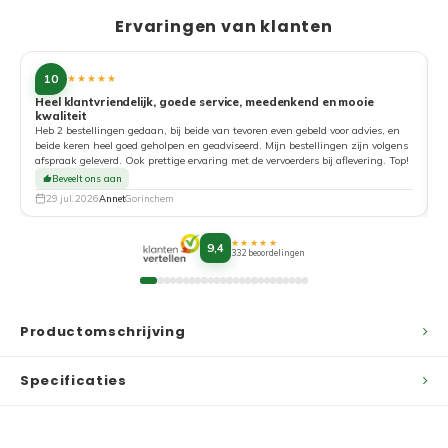
Ervaringen van klanten
10
★★★★★
Heel klantvriendelijk, goede service, meedenkend en mooie
kwaliteit
G
Heb 2 bestellingen gedaan, bij beide van tevoren even gebeld voor advies, en
beide keren heel goed geholpen en geadviseerd. Mijn bestellingen zijn volgens
afspraak geleverd. Ook prettige ervaring met de vervoerders bij aflevering. Top!
Beveelt ons aan
29 jul. 2026
Annet
Gorinchem
★★★★★
9,4
332 beoordelingen
Productomschrijving
Specificaties