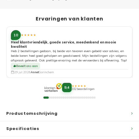
Ervaringen van klanten
10
★★★★★
Heel klantvriendelijk, goede service, meedenkend en mooie
kwaliteit
G
Heb 2 bestellingen gedaan, bij beide van tevoren even gebeld voor advies, en
beide keren heel goed geholpen en geadviseerd. Mijn bestellingen zijn volgens
afspraak geleverd. Ook prettige ervaring met de vervoerders bij aflevering. Top!
Beveelt ons aan
29 jul. 2026
Annet
Gorinchem
★★★★★
9,4
332 beoordelingen
Productomschrijving
Specificaties