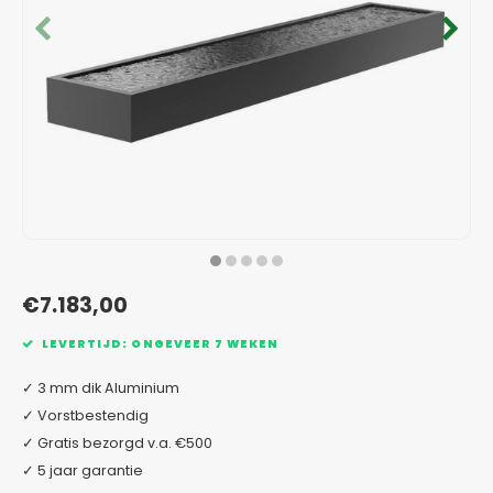
Verzinkt staal plantenbakken
Toeb
Modul
Planc
Kera
Bloe
In-Lite Ready opzetranden
Bloe
Pizz
Verfs
Buit
€7.183,00
LEVERTIJD: ONGEVEER 7 WEKEN
✓ 3 mm dik Aluminium
✓ Vorstbestendig
✓ Gratis bezorgd v.a. €500
✓ 5 jaar garantie