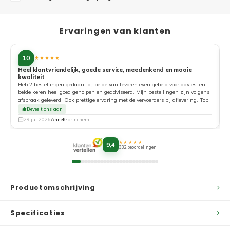
Ervaringen van klanten
10
★★★★★
Heel klantvriendelijk, goede service, meedenkend en mooie
kwaliteit
G
Heb 2 bestellingen gedaan, bij beide van tevoren even gebeld voor advies, en
beide keren heel goed geholpen en geadviseerd. Mijn bestellingen zijn volgens
afspraak geleverd. Ook prettige ervaring met de vervoerders bij aflevering. Top!
Beveelt ons aan
29 jul. 2026
Annet
Gorinchem
★★★★★
9,4
332 beoordelingen
Productomschrijving
Specificaties