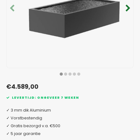
Verzinkt staal plantenbakken
Toeb
Modul
Planc
Kera
Bloe
In-Lite Ready opzetranden
Bloe
Pizz
Verfs
Buit
€4.589,00
LEVERTIJD: ONGEVEER 7 WEKEN
✓ 3 mm dik Aluminium
✓ Vorstbestendig
✓ Gratis bezorgd v.a. €500
✓ 5 jaar garantie