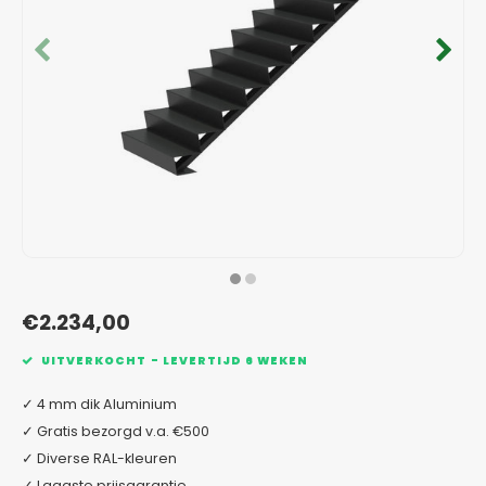
Verzinkt staal plantenbakken
Toeb
Modul
Planc
Kera
Bloe
In-Lite Ready opzetranden
Bloe
Pizz
Verfs
Buit
€2.234,00
UITVERKOCHT - LEVERTIJD 6 WEKEN
✓ 4 mm dik Aluminium
✓ Gratis bezorgd v.a. €500
✓ Diverse RAL-kleuren
✓ Laagste prijsgarantie