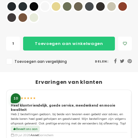
Toevoegen aan winkelwagen
Toevoegen aan vergelijking
DELEN:
Ervaringen van klanten
10
★★★★★
Heel klantvriendelijk, goede service, meedenkend en mooie
kwaliteit
G
Heb 2 bestellingen gedaan, bij beide van tevoren even gebeld voor advies, en
beide keren heel goed geholpen en geadviseerd. Mijn bestellingen zijn volgens
afspraak geleverd. Ook prettige ervaring met de vervoerders bij aflevering. Top!
Beveelt ons aan
29 jul. 2026
Annet
Gorinchem