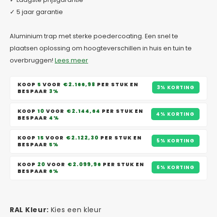
✓ 5 jaar garantie
Aluminium trap met sterke poedercoating. Een snel te
plaatsen oplossing om hoogteverschillen in huis en tuin te
overbruggen!
Lees meer
KOOP
5
VOOR
€2.166,98
PER STUK EN
3% KORTING
BESPAAR
3%
KOOP
10
VOOR
€2.144,64
PER STUK EN
4% KORTING
BESPAAR
4%
KOOP
15
VOOR
€2.122,30
PER STUK EN
5% KORTING
BESPAAR
5%
KOOP
20
VOOR
€2.099,96
PER STUK EN
6% KORTING
BESPAAR
6%
RAL Kleur:
Kies een kleur