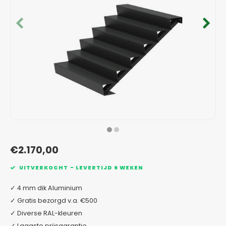
Verzinkt staal plantenbakken
Toeb
Modul
Planc
Kera
Bloe
In-Lite Ready opzetranden
Bloe
Pizz
Verfs
Buit
€2.170,00
UITVERKOCHT - LEVERTIJD 6 WEKEN
✓ 4 mm dik Aluminium
✓ Gratis bezorgd v.a. €500
✓ Diverse RAL-kleuren
✓ Laagste prijsgarantie