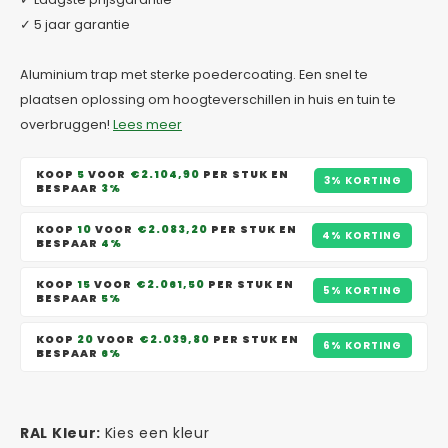
✓ 5 jaar garantie
Aluminium trap met sterke poedercoating. Een snel te
plaatsen oplossing om hoogteverschillen in huis en tuin te
overbruggen!
Lees meer
KOOP
5
VOOR
€2.104,90
PER STUK EN
3% KORTING
BESPAAR
3%
KOOP
10
VOOR
€2.083,20
PER STUK EN
4% KORTING
BESPAAR
4%
KOOP
15
VOOR
€2.061,50
PER STUK EN
5% KORTING
BESPAAR
5%
KOOP
20
VOOR
€2.039,80
PER STUK EN
6% KORTING
BESPAAR
6%
RAL Kleur:
Kies een kleur