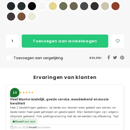
Toevoegen aan winkelwagen
Toevoegen aan vergelijking
DELEN:
Ervaringen van klanten
10
★★★★★
Heel klantvriendelijk, goede service, meedenkend en mooie
kwaliteit
G
Heb 2 bestellingen gedaan, bij beide van tevoren even gebeld voor advies, en
beide keren heel goed geholpen en geadviseerd. Mijn bestellingen zijn volgens
afspraak geleverd. Ook prettige ervaring met de vervoerders bij aflevering. Top!
Beveelt ons aan
29 jul. 2026
Annet
Gorinchem