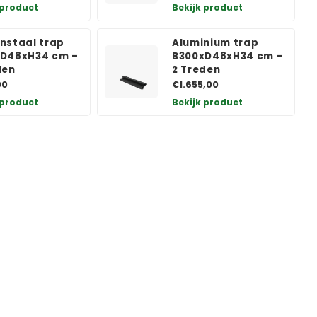
 product
Bekijk product
nstaal trap
Aluminium trap
D48xH34 cm –
B300xD48xH34 cm –
den
2 Treden
00
€1.655,00
 product
Bekijk product