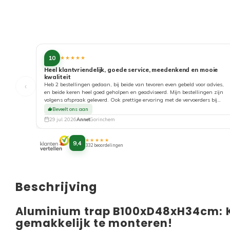
10
★★★★★
Heel klantvriendelijk, goede service, meedenkend en mooie
kwaliteit
‹
Heb 2 bestellingen gedaan, bij beide van tevoren even gebeld voor advies,
en beide keren heel goed geholpen en geadviseerd. Mijn bestellingen zijn
volgens afspraak geleverd. Ook prettige ervaring met de vervoerders bij
aflevering. Top!
Beveelt ons aan
29 jul. 2026
Annet
Gorinchem
★★★★★
9,4
332 beoordelingen
Beschrijving
Aluminium trap B100xD48xH34cm: 
gemakkelijk te monteren!