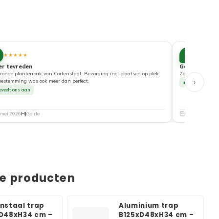
10
★★★★★
★★★★
er tevreden
Goede service
ronde plantenbak van Cortenstaal. Bezorging incl plaatsen op plek
Zeer tevreden ove
›
bestemming was ook meer dan perfect.
Beveelt ons a
eveelt ons aan
 mei 2026
HJ
Goirle
5 mei 2026
Nat
de producten
nstaal trap
Aluminium trap
D48xH34 cm –
B125xD48xH34 cm –