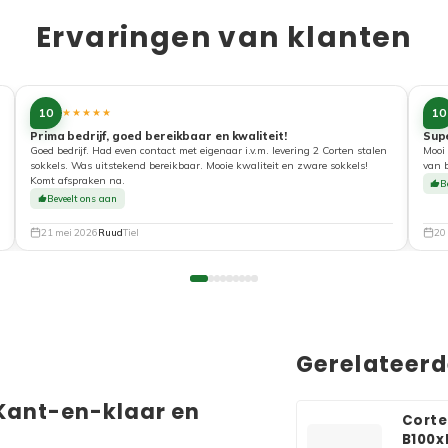
Ervaringen van klanten
10
10
★★★★★
Prima bedrijf, goed bereikbaar en kwaliteit!
Sup
Goed bedrijf. Had even contact met eigenaar i.v.m. levering 2 Corten stalen
Mooi 
sokkels. Was uitstekend bereikbaar. Mooie kwaliteit en zware sokkels!
van 
Komt afspraken na.
B
Beveelt ons aan
21 mei 2026
Ruud
Tiel
20
Gerelateer
Kant-en-klaar en
Corte
B100x