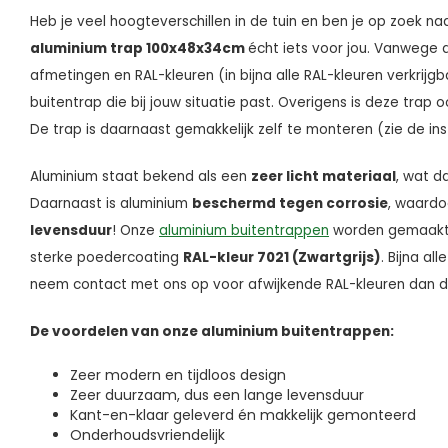
Heb je veel hoogteverschillen in de tuin en ben je op zoek naa
aluminium trap 100x48x34cm
écht iets voor jou. Vanwege 
afmetingen en RAL-kleuren (in bijna alle RAL-kleuren verkrijgba
buitentrap die bij jouw situatie past. Overigens is deze trap 
De trap is daarnaast gemakkelijk zelf te monteren (zie de ins
Aluminium staat bekend als een
zeer licht materiaal
, wat d
Daarnaast is aluminium
beschermd tegen corrosie
, waardo
levensduur
! Onze
aluminium buitentrappen
worden gemaakt 
sterke poedercoating
RAL-kleur 7021 (Zwartgrijs)
. Bijna al
neem contact met ons op voor afwijkende RAL-kleuren dan d
De voordelen van onze aluminium buitentrappen:
Zeer modern en tijdloos design
Zeer duurzaam, dus een lange levensduur
Kant-en-klaar geleverd én makkelijk gemonteerd
Onderhoudsvriendelijk