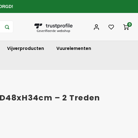
ZORGD!
0
Vijverproducten
Vuurelementen
xD48xH34cm – 2 Treden