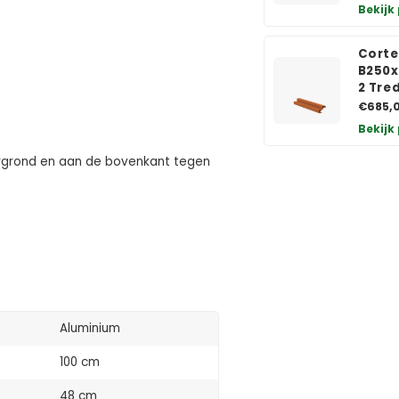
Bekijk
Corte
B250x
2 Tre
€685,
Bekijk
rgrond en aan de bovenkant tegen
Aluminium
100 cm
48 cm