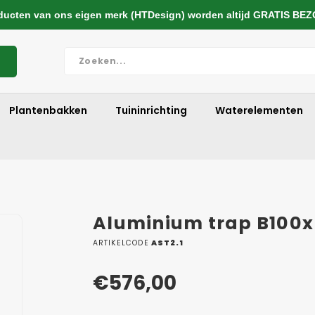
cten van ons eigen merk (HTDesign) worden altijd GRATIS BE
Plantenbakken
Tuininrichting
Waterelementen
Aluminium trap B100
ARTIKELCODE
AST2.1
€576,00