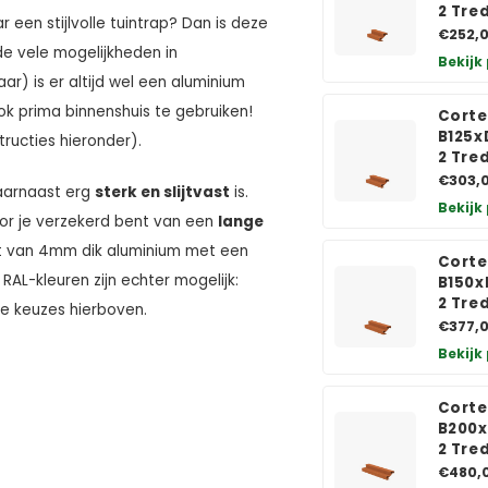
2 Tre
r een stijlvolle tuintrap? Dan is deze
€252,
de vele mogelijkheden in
Bekijk
ar) is er altijd wel een aluminium
ook prima binnenshuis te gebruiken!
Corte
B125x
tructies hieronder).
2 Tre
€303,
aarnaast erg
sterk en slijtvast
is.
Bekijk
or je verzekerd bent van een
lange
van 4mm dik aluminium met een
Corte
le RAL-kleuren zijn echter mogelijk:
B150x
2 Tre
e keuzes hierboven.
€377,
Bekijk
Corte
B200x
2 Tre
€480,