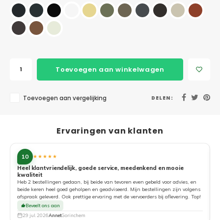
Toevoegen aan winkelwagen
Toevoegen aan vergelijking
DELEN:
Ervaringen van klanten
10
★★★★★
Heel klantvriendelijk, goede service, meedenkend en mooie
kwaliteit
G
Heb 2 bestellingen gedaan, bij beide van tevoren even gebeld voor advies, en
beide keren heel goed geholpen en geadviseerd. Mijn bestellingen zijn volgens
afspraak geleverd. Ook prettige ervaring met de vervoerders bij aflevering. Top!
Beveelt ons aan
29 jul. 2026
Annet
Gorinchem