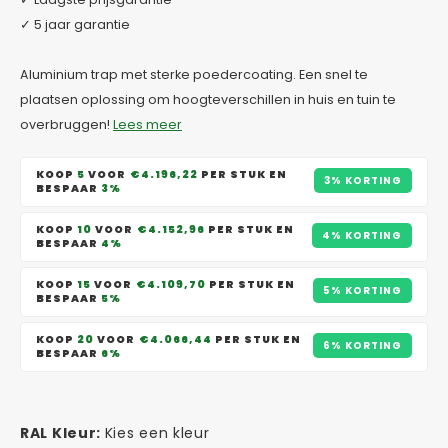
✓ 5 jaar garantie
Aluminium trap met sterke poedercoating. Een snel te
plaatsen oplossing om hoogteverschillen in huis en tuin te
overbruggen!
Lees meer
KOOP
5
VOOR
€4.196,22
PER STUK EN
3% KORTING
BESPAAR
3%
KOOP
10
VOOR
€4.152,96
PER STUK EN
4% KORTING
BESPAAR
4%
KOOP
15
VOOR
€4.109,70
PER STUK EN
5% KORTING
BESPAAR
5%
KOOP
20
VOOR
€4.066,44
PER STUK EN
6% KORTING
BESPAAR
6%
RAL Kleur:
Kies een kleur