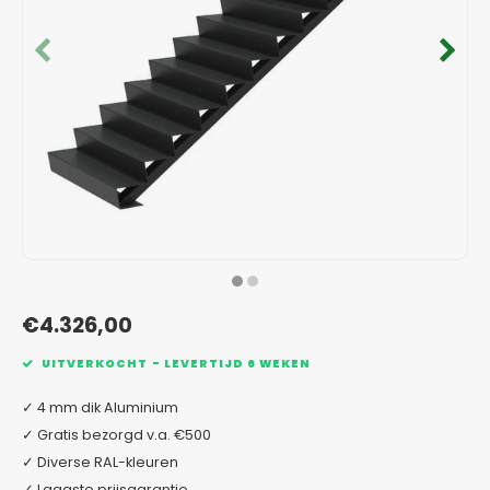
Verzinkt staal plantenbakken
Toeb
Modul
Planc
Kera
Bloe
In-Lite Ready opzetranden
Bloe
Pizz
Verfs
Buit
€4.326,00
UITVERKOCHT - LEVERTIJD 6 WEKEN
✓ 4 mm dik Aluminium
✓ Gratis bezorgd v.a. €500
✓ Diverse RAL-kleuren
✓ Laagste prijsgarantie