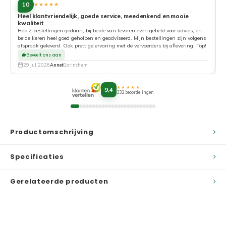
10
★★★★★
Heel klantvriendelijk, goede service, meedenkend en mooie
kwaliteit
G
Heb 2 bestellingen gedaan, bij beide van tevoren even gebeld voor advies, en
beide keren heel goed geholpen en geadviseerd. Mijn bestellingen zijn volgens
afspraak geleverd. Ook prettige ervaring met de vervoerders bij aflevering. Top!
Beveelt ons aan
29 jul. 2026
Annet
Gorinchem
★★★★★
9,4
332 beoordelingen
Productomschrijving
Specificaties
Gerelateerde producten