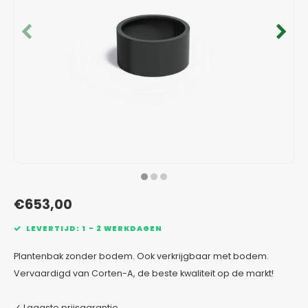
Verzinkt staal plantenbakken
Toeb
Modul
Planc
Kera
Bloe
In-Lite Ready opzetranden
Bloe
Pizz
Verfs
Buit
€653,00
LEVERTIJD: 1 - 2 WERKDAGEN
Plantenbak zonder bodem. Ook verkrijgbaar met bodem.
Vervaardigd van Corten-A, de beste kwaliteit op de markt!
✓ Laagste prijsgarantie