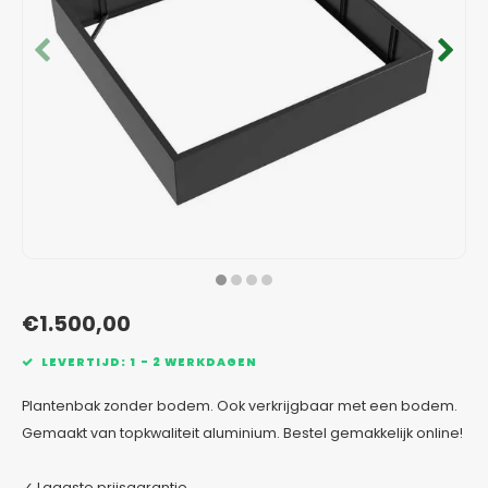
Verzinkt staal plantenbakken
Toeb
Modul
Planc
Kera
Bloe
In-Lite Ready opzetranden
Bloe
Pizz
Verfs
Buit
€1.500,00
LEVERTIJD: 1 - 2 WERKDAGEN
Plantenbak zonder bodem. Ook verkrijgbaar met een bodem.
Gemaakt van topkwaliteit aluminium. Bestel gemakkelijk online!
✓ Laagste prijsgarantie