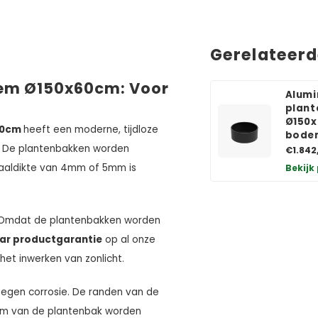
Gerelateer
em Ø150x60cm: Voor
Alumi
plant
Ø150x
60cm
heeft een moderne, tijdloze
bode
ik. De plantenbakken worden
€1.842
aaldikte van 4mm of 5mm is
Bekijk
 Omdat de plantenbakken worden
aar productgarantie
op al onze
het inwerken van zonlicht.
tegen corrosie. De randen van de
em van de plantenbak worden