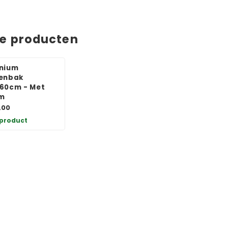
de producten
nium
enbak
60cm - Met
m
,00
 product