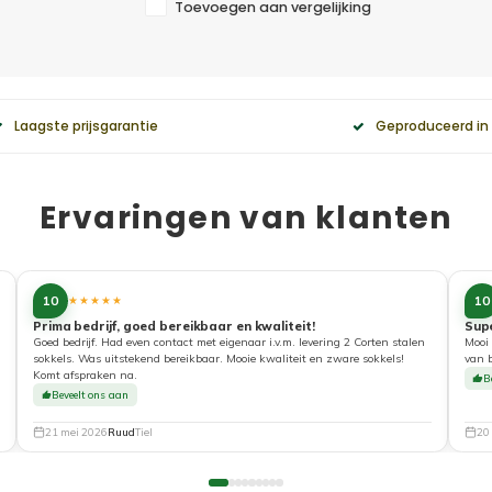
Toevoegen aan vergelijking
Laagste prijsgarantie
Geproduceerd in
Ervaringen van klanten
10
10
★★★★★
Prima bedrijf, goed bereikbaar en kwaliteit!
Sup
Goed bedrijf. Had even contact met eigenaar i.v.m. levering 2 Corten stalen
Mooi 
sokkels. Was uitstekend bereikbaar. Mooie kwaliteit en zware sokkels!
van 
Komt afspraken na.
B
Beveelt ons aan
21 mei 2026
Ruud
Tiel
20