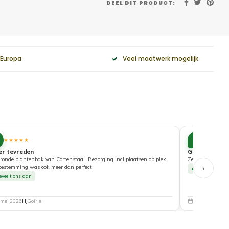
DEEL DIT PRODUCT:
 Europa
Veel maatwerk mogelijk
10
★★★★★
★★★★
er tevreden
Goede service
ronde plantenbak van Cortenstaal. Bezorging incl plaatsen op plek
Zeer tevreden ove
›
bestemming was ook meer dan perfect.
Beveelt ons a
eveelt ons aan
 mei 2026
HJ
Goirle
5 mei 2026
Nat