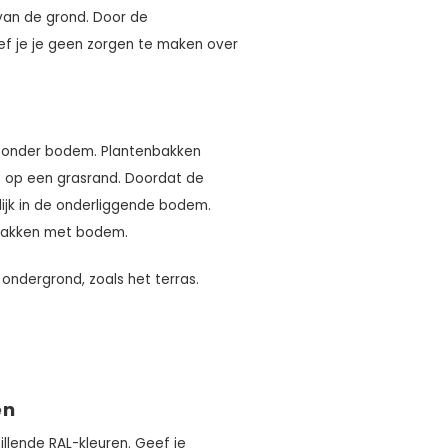
van de grond. Door de
f je je geen zorgen te maken over
!
 zonder bodem. Plantenbakken
of op een grasrand. Doordat de
jk in de onderliggende bodem.
enbakken met bodem.
 ondergrond, zoals het terras.
en
illende RAL-kleuren. Geef je