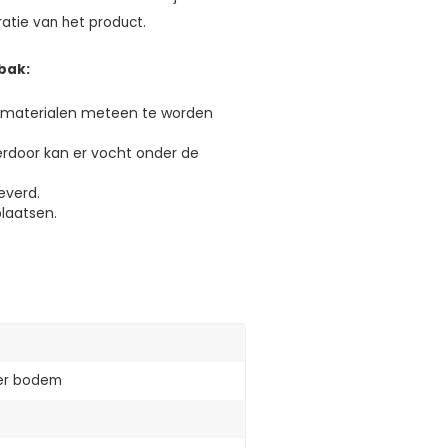
atie van het product.
bak:
gsmaterialen meteen te worden
ierdoor kan er vocht onder de
everd.
laatsen.
er bodem