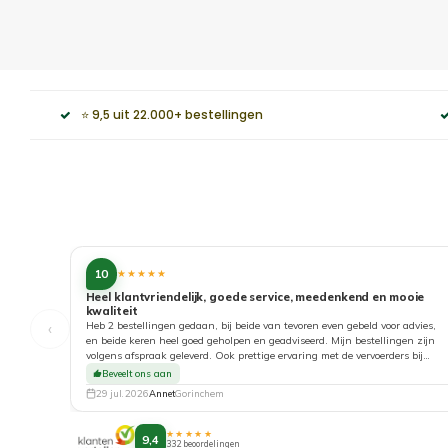
⭐ 9,5 uit 22.000+ bestellingen
10
★★★★★
Heel klantvriendelijk, goede service, meedenkend en mooie
kwaliteit
‹
Heb 2 bestellingen gedaan, bij beide van tevoren even gebeld voor advies,
en beide keren heel goed geholpen en geadviseerd. Mijn bestellingen zijn
volgens afspraak geleverd. Ook prettige ervaring met de vervoerders bij
aflevering. Top!
Beveelt ons aan
29 jul. 2026
Annet
Gorinchem
★★★★★
9,4
332 beoordelingen