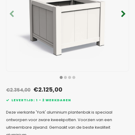
Verzinkt staal plantenbakken
Toeb
Modul
Planc
Kera
Bloe
In-Lite Ready opzetranden
Bloe
Pizz
Verfs
Buit
€2.125,00
€2.354,00
LEVERTIJD: 1 - 2 WERKDAGEN
Deze vierkante 'York' aluminium plantenbak is speciaal
ontworpen voor zware kweekpotten. Voorzien van een
uitneembare zijwand. Gemaakt van de beste kwaliteit
aluminium.