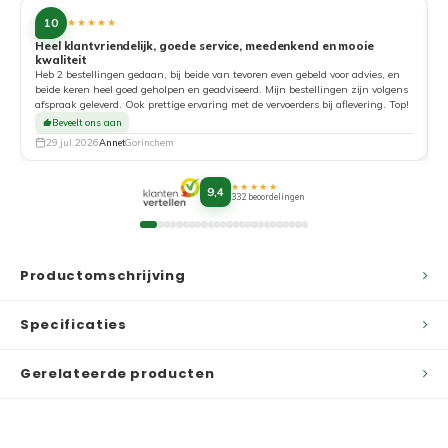
10
★★★★★
Heel klantvriendelijk, goede service, meedenkend en mooie
kwaliteit
G
Heb 2 bestellingen gedaan, bij beide van tevoren even gebeld voor advies, en
beide keren heel goed geholpen en geadviseerd. Mijn bestellingen zijn volgens
afspraak geleverd. Ook prettige ervaring met de vervoerders bij aflevering. Top!
Beveelt ons aan
29 jul. 2026
Annet
Gorinchem
★★★★★
9,4
332 beoordelingen
Productomschrijving
Specificaties
Gerelateerde producten