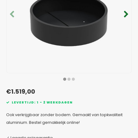
Verzinkt staal plantenbakken
Toeb
Modul
Planc
Kera
Bloe
In-Lite Ready opzetranden
Bloe
Pizz
Verfs
Buit
€1.519,00
LEVERTIJD: 1 - 2 WERKDAGEN
Ook verkrijgbaar zonder bodem. Gemaakt van topkwaliteit
aluminium. Bestel gemakkelijk online!
✓ Laagste prijsgarantie