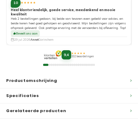
10
★★★★★
Heel klantvriendelijk, goede service, meedenkend en mooie
kwaliteit
G
Heb 2 bestellingen gedaan, bij beide van tevoren even gebeld voor advies, en
beide keren heel goed geholpen en geadviseerd. Mijn bestellingen zijn volgens
afspraak geleverd. Ook prettige ervaring met de vervoerders bij aflevering. Top!
Beveelt ons aan
29 jul. 2026
Annet
Gorinchem
★★★★★
9,4
332 beoordelingen
Productomschrijving
Specificaties
Gerelateerde producten