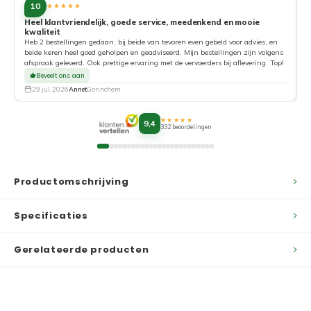
10
★★★★★
Heel klantvriendelijk, goede service, meedenkend en mooie
kwaliteit
G
Heb 2 bestellingen gedaan, bij beide van tevoren even gebeld voor advies, en
beide keren heel goed geholpen en geadviseerd. Mijn bestellingen zijn volgens
afspraak geleverd. Ook prettige ervaring met de vervoerders bij aflevering. Top!
Beveelt ons aan
29 jul. 2026
Annet
Gorinchem
★★★★★
9,4
332 beoordelingen
Productomschrijving
Specificaties
Gerelateerde producten