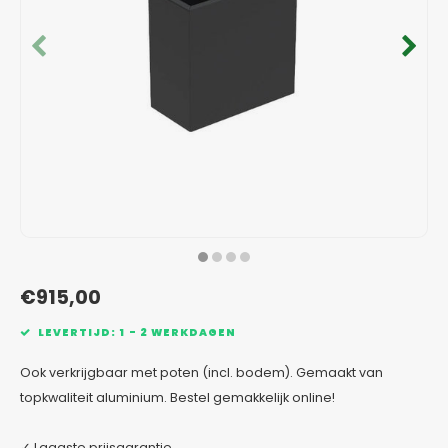
Verzinkt staal plantenbakken
Toeb
Modul
Planc
Kera
Bloe
In-Lite Ready opzetranden
Bloe
Pizz
Verfs
Buit
€915,00
LEVERTIJD: 1 - 2 WERKDAGEN
Ook verkrijgbaar met poten (incl. bodem). Gemaakt van
topkwaliteit aluminium. Bestel gemakkelijk online!
✓ Laagste prijsgarantie