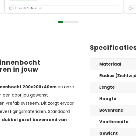
21 mei 2026
Ruud
Tiel
20
Specificatie
binnenbocht
Materiaal
en in jouw
Radius (Zichtzij
innenbocht 200x200x40cm
en onze
Lengte
n een door jou gewenst
Hoogte
n Prefab systeem. Dit zorgt ervoor
Bovenrand
evestigingsmaterialen. Standaard
n
dubbel gezet bovenrand van
Voetbreedte
Gewicht