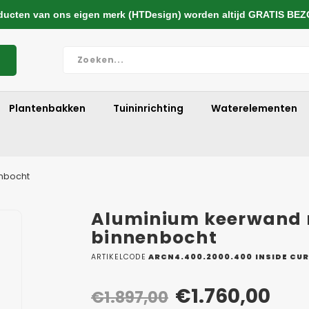
cten van ons eigen merk (HTDesign) worden altijd GRATIS BE
Plantenbakken
Tuininrichting
Waterelementen
nbocht
Aluminium keerwand 
binnenbocht
ARTIKELCODE
ARCN4.400.2000.400 INSIDE CU
€1.760,00
€1.897,00