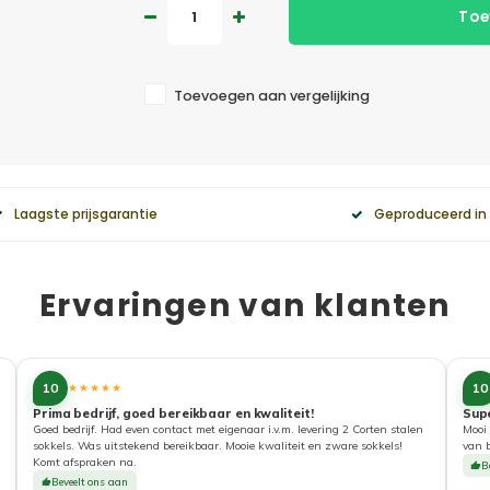
Toe
Toevoegen aan vergelijking
Laagste prijsgarantie
Geproduceerd in
Ervaringen van klanten
10
10
★★★★★
Prima bedrijf, goed bereikbaar en kwaliteit!
Sup
Goed bedrijf. Had even contact met eigenaar i.v.m. levering 2 Corten stalen
Mooi 
sokkels. Was uitstekend bereikbaar. Mooie kwaliteit en zware sokkels!
van 
Komt afspraken na.
B
Beveelt ons aan