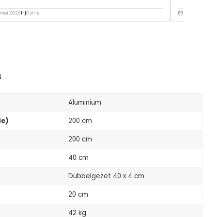
 mei 2026
HJ
Goirle
5 mei 2026
Nat
s
Aluminium
de)
200 cm
200 cm
40 cm
Dubbelgezet 40 x 4 cm
20 cm
42 kg