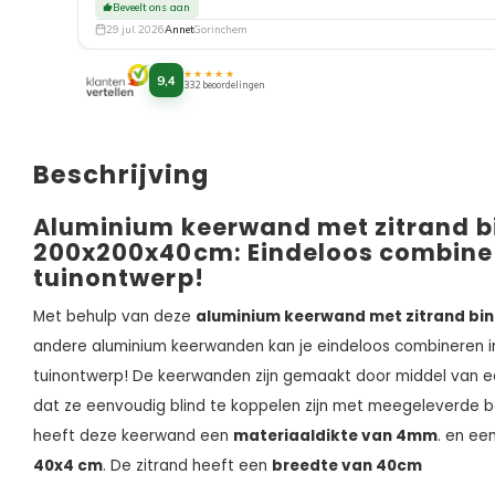
aflevering. Top!
Beveelt ons aan
29 jul. 2026
Annet
Gorinchem
★★★★★
9,4
332 beoordelingen
Beschrijving
Aluminium keerwand met zitrand 
200x200x40cm: Eindeloos combiner
tuinontwerp!
Met behulp van deze
aluminium keerwand met zitrand b
andere aluminium keerwanden kan je eindeloos combineren i
tuinontwerp! De keerwanden zijn gemaakt door middel van ee
dat ze eenvoudig blind te koppelen zijn met meegeleverde b
heeft deze keerwand een
materiaaldikte van 4mm
. en ee
40x4 cm
. De zitrand heeft een
breedte van 40cm