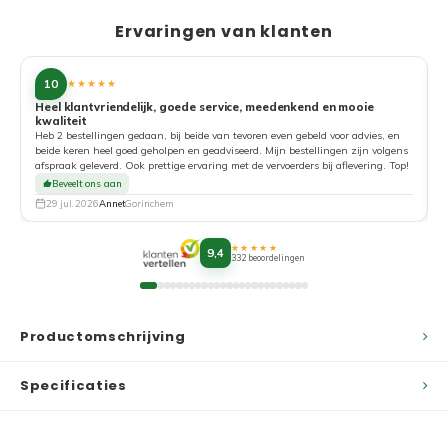
Ervaringen van klanten
10
★★★★★
Heel klantvriendelijk, goede service, meedenkend en mooie
kwaliteit
G
Heb 2 bestellingen gedaan, bij beide van tevoren even gebeld voor advies, en
beide keren heel goed geholpen en geadviseerd. Mijn bestellingen zijn volgens
afspraak geleverd. Ook prettige ervaring met de vervoerders bij aflevering. Top!
Beveelt ons aan
29 jul. 2026
Annet
Gorinchem
★★★★★
9,4
332 beoordelingen
Productomschrijving
Specificaties