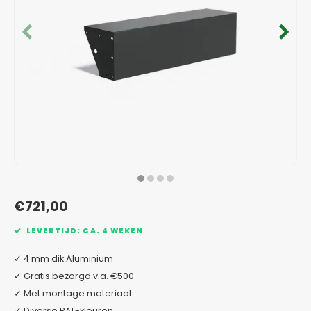
Verzinkt staal plantenbakken
Toeb
Modul
Planc
Kera
Bloe
In-Lite Ready opzetranden
Bloe
Pizz
Verfs
Buit
€721,00
LEVERTIJD: CA. 4 WEKEN
✓ 4 mm dik Aluminium
✓ Gratis bezorgd v.a. €500
✓ Met montage materiaal
✓ Diverse RAL-kleuren