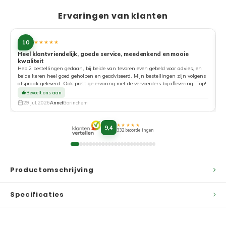
Ervaringen van klanten
10
★★★★★
Heel klantvriendelijk, goede service, meedenkend en mooie
kwaliteit
G
Heb 2 bestellingen gedaan, bij beide van tevoren even gebeld voor advies, en
beide keren heel goed geholpen en geadviseerd. Mijn bestellingen zijn volgens
afspraak geleverd. Ook prettige ervaring met de vervoerders bij aflevering. Top!
Beveelt ons aan
29 jul. 2026
Annet
Gorinchem
★★★★★
9,4
332 beoordelingen
Productomschrijving
Specificaties