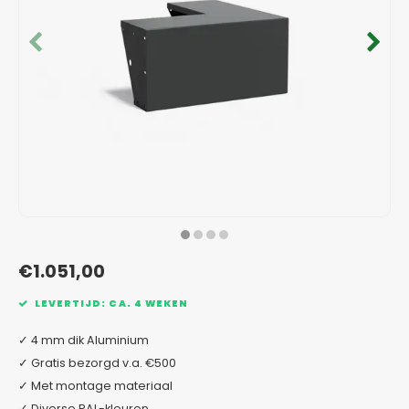
Verzinkt staal plantenbakken
Toeb
Modul
Planc
Kera
Bloe
In-Lite Ready opzetranden
Bloe
Pizz
Verfs
Buit
€1.051,00
LEVERTIJD: CA. 4 WEKEN
✓ 4 mm dik Aluminium
✓ Gratis bezorgd v.a. €500
✓ Met montage materiaal
✓ Diverse RAL-kleuren