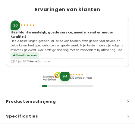
Ervaringen van klanten
10
★★★★★
Heel klantvriendelijk, goede service, meedenkend en mooie
kwaliteit
G
Heb 2 bestellingen gedaan, bij beide van tevoren even gebeld voor advies, en
beide keren heel goed geholpen en geadviseerd. Mijn bestellingen zijn volgens
afspraak geleverd. Ook prettige ervaring met de vervoerders bij aflevering. Top!
Beveelt ons aan
29 jul. 2026
Annet
Gorinchem
★★★★★
9,4
332 beoordelingen
Productomschrijving
Specificaties