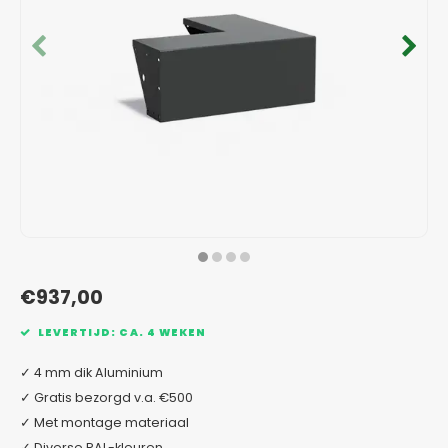
Verzinkt staal plantenbakken
Toeb
Modul
Planc
Kera
Bloe
In-Lite Ready opzetranden
Bloe
Pizz
Verfs
Buit
€937,00
LEVERTIJD: CA. 4 WEKEN
✓ 4 mm dik Aluminium
✓ Gratis bezorgd v.a. €500
✓ Met montage materiaal
✓ Diverse RAL-kleuren