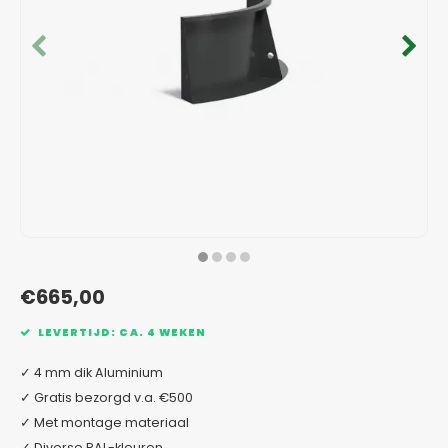
Verzinkt staal plantenbakken
Toeb
Modul
Planc
Kera
Bloe
In-Lite Ready opzetranden
Bloe
Pizz
Verfs
Buit
€665,00
LEVERTIJD: CA. 4 WEKEN
✓ 4 mm dik Aluminium
✓ Gratis bezorgd v.a. €500
✓ Met montage materiaal
✓ Diverse RAL-kleuren