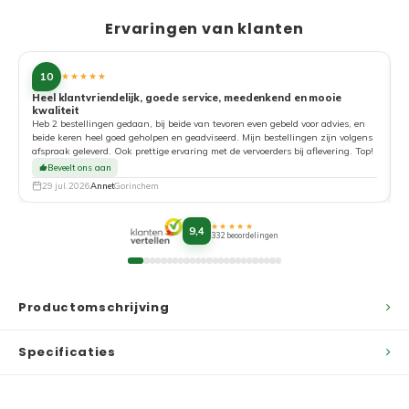
Ervaringen van klanten
10
★★★★★
Heel klantvriendelijk, goede service, meedenkend en mooie
kwaliteit
G
Heb 2 bestellingen gedaan, bij beide van tevoren even gebeld voor advies, en
beide keren heel goed geholpen en geadviseerd. Mijn bestellingen zijn volgens
afspraak geleverd. Ook prettige ervaring met de vervoerders bij aflevering. Top!
Beveelt ons aan
29 jul. 2026
Annet
Gorinchem
★★★★★
9,4
332 beoordelingen
Productomschrijving
Specificaties