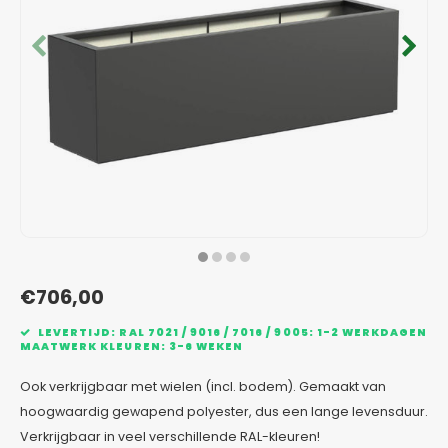
Verzinkt staal plantenbakken
Toeb
Modul
Planc
Kera
Bloe
In-Lite Ready opzetranden
Bloe
Pizz
Verfs
Buit
€706,00
LEVERTIJD: RAL 7021 / 9016 / 7016 / 9005: 1-2 WERKDAGEN
MAATWERK KLEUREN: 3-6 WEKEN
Ook verkrijgbaar met wielen (incl. bodem). Gemaakt van
hoogwaardig gewapend polyester, dus een lange levensduur.
Verkrijgbaar in veel verschillende RAL-kleuren!