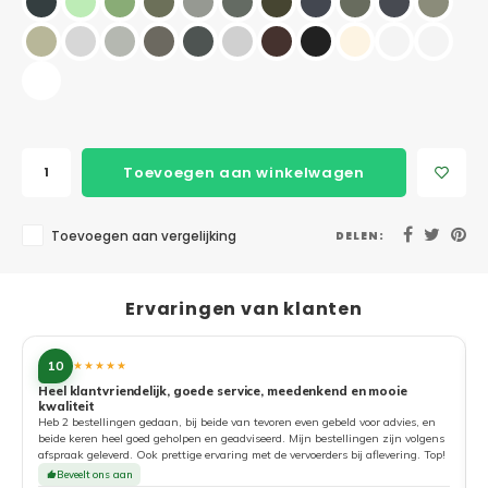
Toevoegen aan winkelwagen
Toevoegen aan vergelijking
DELEN:
Ervaringen van klanten
10
★★★★★
Heel klantvriendelijk, goede service, meedenkend en mooie
kwaliteit
G
Heb 2 bestellingen gedaan, bij beide van tevoren even gebeld voor advies, en
beide keren heel goed geholpen en geadviseerd. Mijn bestellingen zijn volgens
afspraak geleverd. Ook prettige ervaring met de vervoerders bij aflevering. Top!
Beveelt ons aan