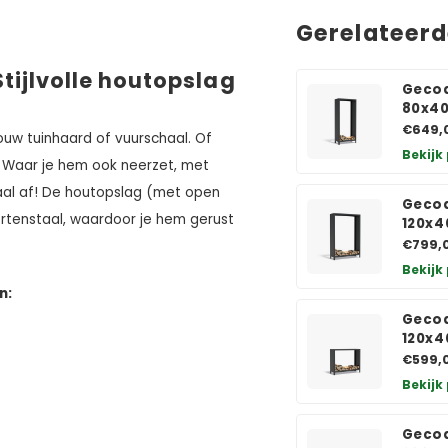
Gerelateer
ijlvolle houtopslag
Gecoa
80x4
€649,
jouw tuinhaard of vuurschaal. Of
Bekijk
 Waar je hem ook neerzet, met
maal af! De houtopslag (met open
Gecoa
rtenstaal, waardoor je hem gerust
120x4
€799,
Bekijk
n:
Gecoa
120x4
€599,
Bekijk
Gecoa