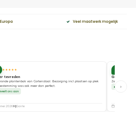
 Europa
Veel maatwerk mogelijk
10
★★★★★
★★★★
er tevreden
Goede service
ronde plantenbak van Cortenstaal. Bezorging incl plaatsen op plek
Zeer tevreden ove
›
bestemming was ook meer dan perfect.
Beveelt ons a
eveelt ons aan
 mei 2026
HJ
Goirle
5 mei 2026
Nat