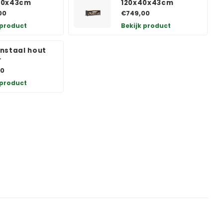
40x43cm
120x40x43cm
00
€749,00
 product
Bekijk product
nstaal hout
r
00
 product