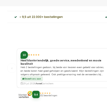
⭐ 9,5 uit 22.000+ bestellingen
10
★★★★★
Heel klantvriendelijk, goede service, meedenkend en mooie
kwaliteit
‹
Heb 2 bestellingen gedaan, bij beide van tevoren even gebeld voor advies,
en beide keren heel goed geholpen en geadviseerd. Mijn bestellingen zijn
volgens afspraak geleverd. Ook prettige ervaring met de vervoerders bij
aflevering. Top!
Beveelt ons aan
29 jul. 2026
Annet
Gorinchem
★★★★★
9,4
332 beoordelingen