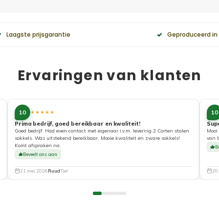
Laagste prijsgarantie
Geproduceerd in
Ervaringen van klanten
10
10
★★★★★
Prima bedrijf, goed bereikbaar en kwaliteit!
Sup
Goed bedrijf. Had even contact met eigenaar i.v.m. levering 2 Corten stalen
Mooi 
sokkels. Was uitstekend bereikbaar. Mooie kwaliteit en zware sokkels!
van 
Komt afspraken na.
B
Beveelt ons aan
21 mei 2026
Ruud
Tiel
20