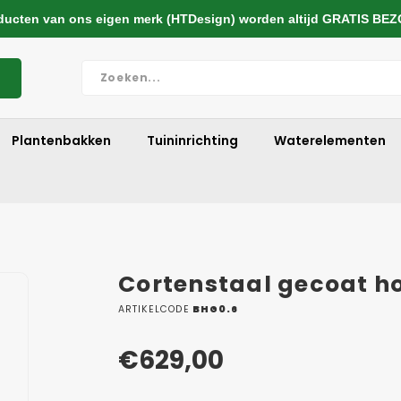
cten van ons eigen merk (HTDesign) worden altijd GRATIS BE
Plantenbakken
Tuininrichting
Waterelementen
Cortenstaal gecoat 
ARTIKELCODE
BHG0.6
€629,00