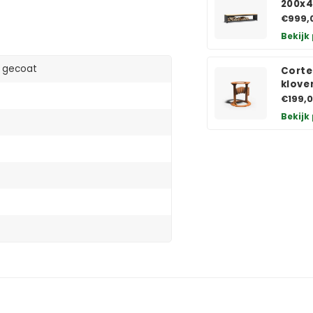
200x
€999,
Bekijk
l gecoat
Corte
klove
€199,
Bekijk