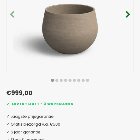
Verzinkt staal plantenbakken
Toeb
Modul
Planc
Kera
Bloe
In-Lite Ready opzetranden
Bloe
Pizz
Verfs
Buit
€999,00
LEVERTIJD: 1 - 2 WERKDAGEN
✓ Laagste prijsgarantie
✓ Gratis bezorgd v.a. €500
✓ 5 jaar garantie
✓ Sterk & vormvast