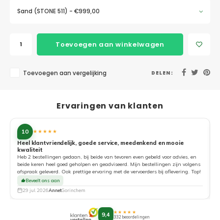
Sand (STONE 511) - €999,00
Toevoegen aan winkelwagen
Toevoegen aan vergelijking
DELEN:
Ervaringen van klanten
10
★★★★★
Heel klantvriendelijk, goede service, meedenkend en mooie
kwaliteit
G
Heb 2 bestellingen gedaan, bij beide van tevoren even gebeld voor advies, en
beide keren heel goed geholpen en geadviseerd. Mijn bestellingen zijn volgens
afspraak geleverd. Ook prettige ervaring met de vervoerders bij aflevering. Top!
Beveelt ons aan
29 jul. 2026
Annet
Gorinchem
★★★★★
9,4
332 beoordelingen