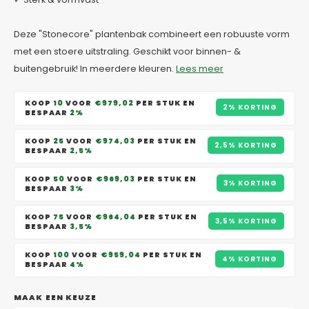
Deze "Stonecore" plantenbak combineert een robuuste vorm
met een stoere uitstraling. Geschikt voor binnen- &
buitengebruik! In meerdere kleuren.
Lees meer
KOOP
10
VOOR
€979,02
PER STUK EN
2% KORTING
BESPAAR
2%
KOOP
25
VOOR
€974,03
PER STUK EN
2,5% KORTING
BESPAAR
2,5%
KOOP
50
VOOR
€969,03
PER STUK EN
3% KORTING
BESPAAR
3%
KOOP
75
VOOR
€964,04
PER STUK EN
3,5% KORTING
BESPAAR
3,5%
KOOP
100
VOOR
€959,04
PER STUK EN
4% KORTING
BESPAAR
4%
MAAK EEN KEUZE