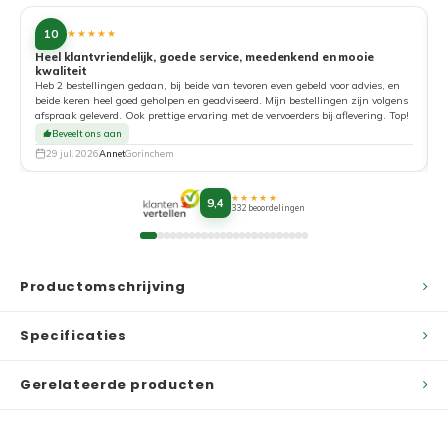
10
★★★★★
Heel klantvriendelijk, goede service, meedenkend en mooie
kwaliteit
G
Heb 2 bestellingen gedaan, bij beide van tevoren even gebeld voor advies, en
beide keren heel goed geholpen en geadviseerd. Mijn bestellingen zijn volgens
afspraak geleverd. Ook prettige ervaring met de vervoerders bij aflevering. Top!
Beveelt ons aan
29 jul. 2026
Annet
Gorinchem
★★★★★
9,4
332 beoordelingen
Productomschrijving
Specificaties
Gerelateerde producten