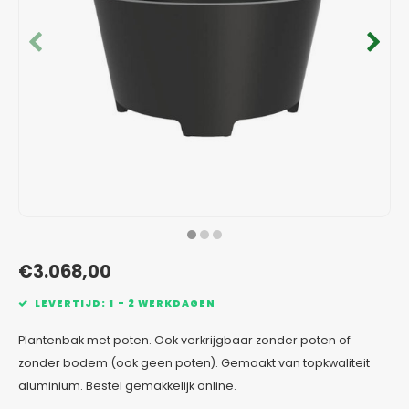
Verzinkt staal plantenbakken
Toeb
Modul
Planc
Kera
Bloe
In-Lite Ready opzetranden
Bloe
Pizz
Verfs
Buit
€3.068,00
LEVERTIJD: 1 - 2 WERKDAGEN
Plantenbak met poten. Ook verkrijgbaar zonder poten of
zonder bodem (ook geen poten). Gemaakt van topkwaliteit
aluminium. Bestel gemakkelijk online.