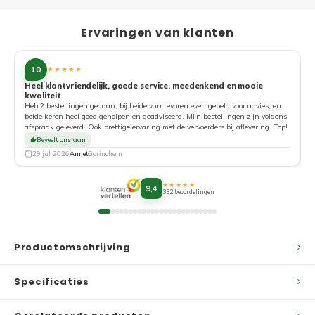
Ervaringen van klanten
10
★★★★★
Heel klantvriendelijk, goede service, meedenkend en mooie
kwaliteit
G
Heb 2 bestellingen gedaan, bij beide van tevoren even gebeld voor advies, en
beide keren heel goed geholpen en geadviseerd. Mijn bestellingen zijn volgens
afspraak geleverd. Ook prettige ervaring met de vervoerders bij aflevering. Top!
Beveelt ons aan
29 jul. 2026
Annet
Gorinchem
★★★★★
9,4
332 beoordelingen
Productomschrijving
Specificaties