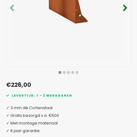
Verzinkt staal plantenbakken
Toeb
Modul
Planc
Kera
Bloe
In-Lite Ready opzetranden
Bloe
Pizz
Verfs
Buit
€226,00
LEVERTIJD: 1 - 2 WERKDAGEN
✓ 3 mm dik Cortenstaal
✓ Gratis bezorgd v.a. €500
✓ Met montage materiaal
✓ 6 jaar garantie