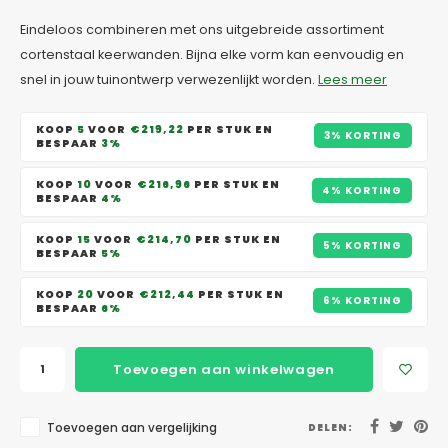
Eindeloos combineren met ons uitgebreide assortiment
cortenstaal keerwanden. Bijna elke vorm kan eenvoudig en
snel in jouw tuinontwerp verwezenlijkt worden.
Lees meer
KOOP
5
VOOR
€219,22
PER STUK EN
3% KORTING
BESPAAR
3%
KOOP
10
VOOR
€216,96
PER STUK EN
4% KORTING
BESPAAR
4%
KOOP
15
VOOR
€214,70
PER STUK EN
5% KORTING
BESPAAR
5%
KOOP
20
VOOR
€212,44
PER STUK EN
6% KORTING
BESPAAR
6%
Toevoegen aan winkelwagen
Toevoegen aan vergelijking
DELEN: